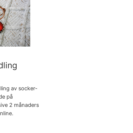
dling
ing av socker-
de på
sive 2 månaders
nline.