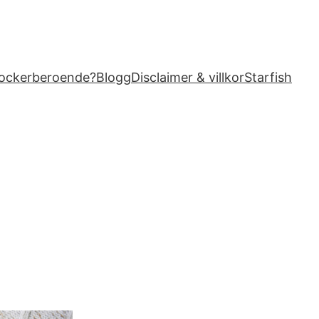
sockerberoende?
Blogg
Disclaimer & villkor
Starfish