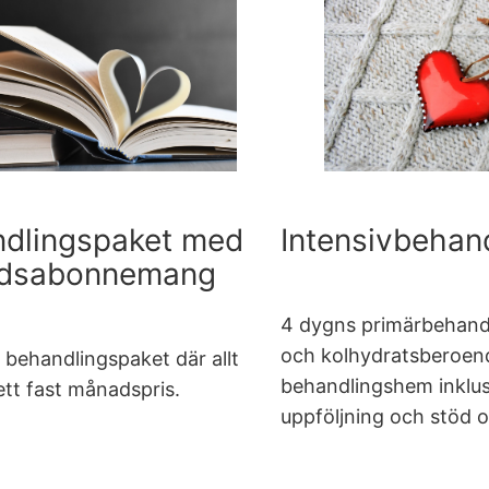
dlingspaket med
Intensivbehan
dsabonnemang
4 dygns primärbehandl
och kolhydratsberoen
 behandlingspaket där allt
behandlingshem inklu
l ett fast månadspris.
uppföljning och stöd o