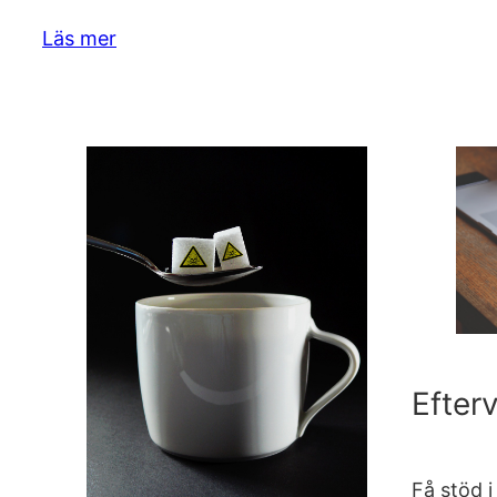
Läs mer
Efter
Få stöd 