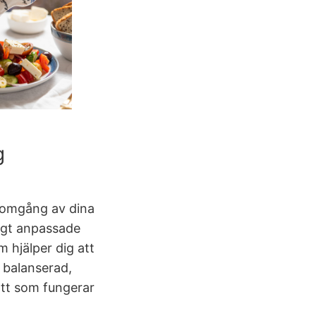
g
omgång av dina
igt anpassade
hjälper dig att
 balanserad,
sätt som fungerar