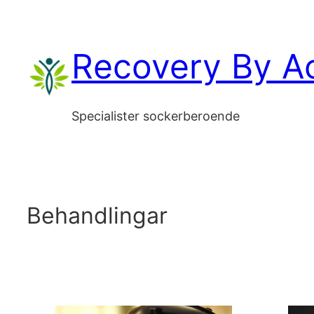
Hoppa
till
Recovery By Ac
innehåll
Specialister sockerberoende
Behandlingar